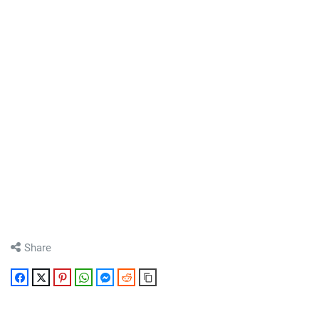
Share
Facebook
Twitter
Pinterest
WhatsApp
Messenger
Reddit
Copy Link